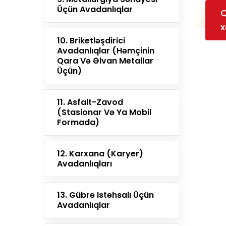
Üçün Avadanlıqlar
Q
x
10. Briketləşdirici
Avadanlıqlar (həmçinin
Qara Və Əlvan Metallar
Üçün)
11. Asfalt-Zavod
(stasionar Və Ya Mobil
Formada)
12. Karxana (karyer)
Avadanlıqları
13. Gübrə Istehsalı Üçün
Avadanlıqlar