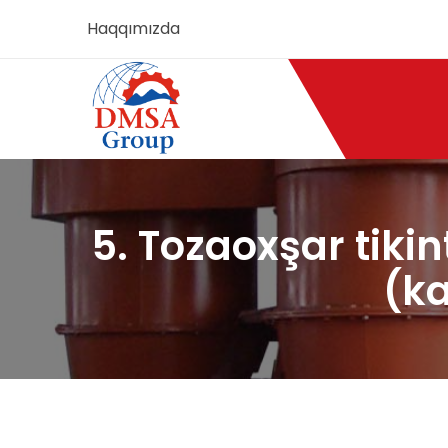
Haqqımızda
5. Tozaoxşar tikin
(ka