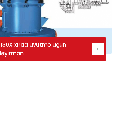
T130X xırda üyütmə üçün
dəyirman