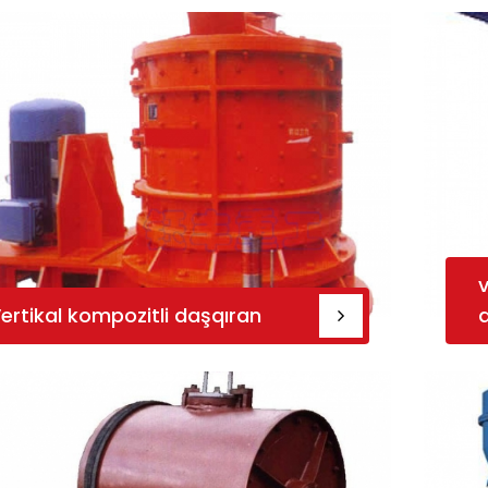
ertikal kompozitli daşqıran