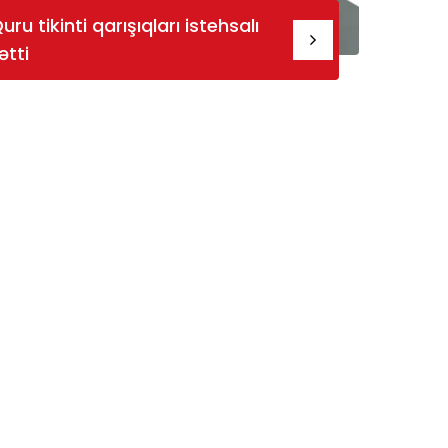
uru tikinti qarışıqları istehsalı
ətti