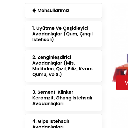
Məhsullarımız
1. Üyütmə Və Çeşidləyici
Avadanlıqlar (qum, Çınqıl
Istehsalı)
2. Zənginləşdirici
Avadanlıqlar (mis,
Molibden, Qızıl, Filiz, Kvars
Qumu, Və S.)
V
3. Sement, Klinker,
Keramzit, Əhəng Istehsalı
Avadanlıqları
4. Gips Istehsalı
Avadanlıqları