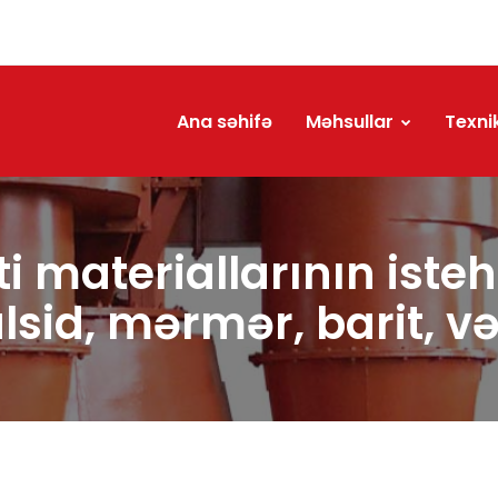
Ana səhifə
Məhsullar
Texni
ti materiallarının iste
lsid, mərmər, barit, və