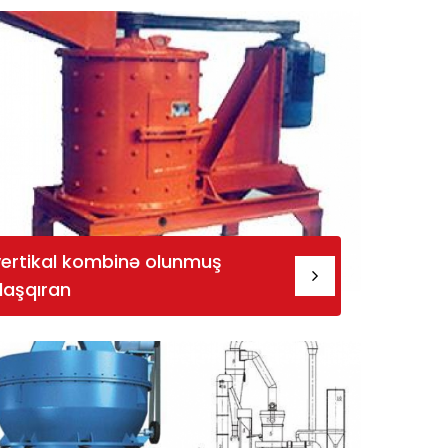
vertikal kombinə olunmuş
daşqıran