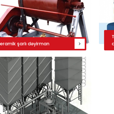
eramik şarlı dəyirman