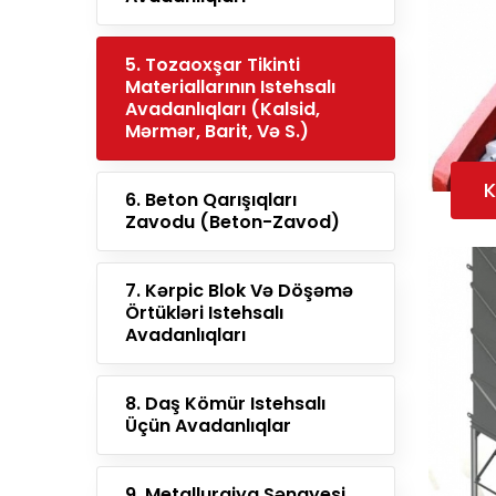
5. Tozaoxşar Tikinti
Materiallarının Istehsalı
Avadanlıqları (kalsid,
Mərmər, Barit, Və S.)
K
6. Beton Qarışıqları
Zavodu (Beton-Zavod)
7. Kərpic Blok Və Döşəmə
Örtükləri Istehsalı
Avadanlıqları
8. Daş Kömür Istehsalı
Üçün Avadanlıqlar
9. Metallurgiya Sənayesi