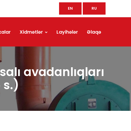
EN
RU
kalar
Xidmətlər
Layihələr
Əlaqə
hsalı avadanlıqları
 s.)