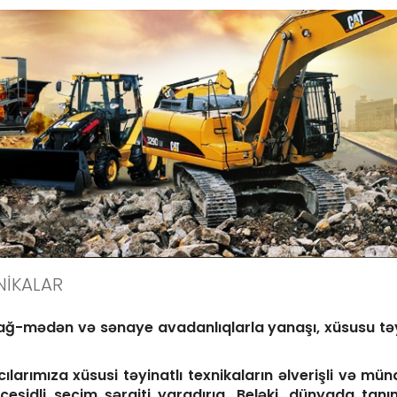
NİKALAR
ədən və sənaye avadanlıqlarla yanaşı, xüsusu təyina
ımıza xüsusi təyinatlı texnikaların əlverişli və müna
eşidli seçim şəraiti yaradırıq. Beləki, dünyada tanın