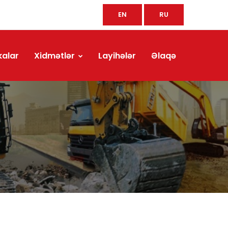
EN
RU
kalar
Xidmətlər
Layihələr
Əlaqə