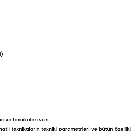
l)
ı və texnikaları və s.
natli texnikalarin texniki parametrləri və bütün özəlli