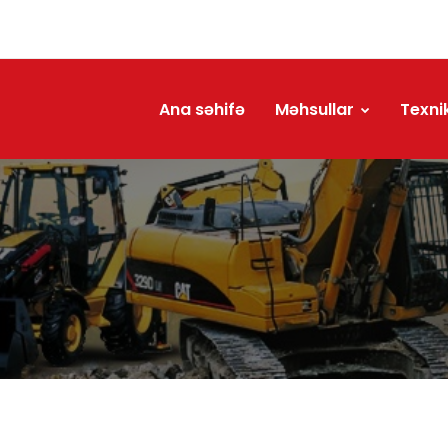
Ana səhifə
Məhsullar
Texni