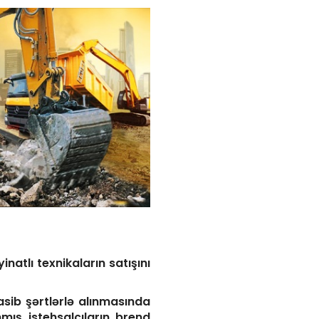
tlı texnikaların satışını
sib şərtlərlə alınmasında
mış istehsalçıların brend