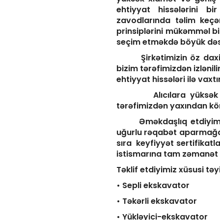
ehtiyyat hissələrini bi
zavodlarında təlim keçən
prinsiplərini mükəmməl bil
seçim etməkdə böyük dəst
Şirkətimizin öz daxili i
bizim tərəfimizdən izlənil
ehtiyyat hissələri ilə va
Alıcılara yüksək xidmə
tərəfimizdən yaxından köm
Əməkdaşlıq etdiyimiz ist
uğurlu rəqabət aparmağa 
sıra keyfiyyət sertifikatl
istismarına tam zəmanət v
Təklif etdiyimiz xüsusi təy
• Sepli ekskavator
• Təkərli ekskavator
• Yükləyici-ekskavator