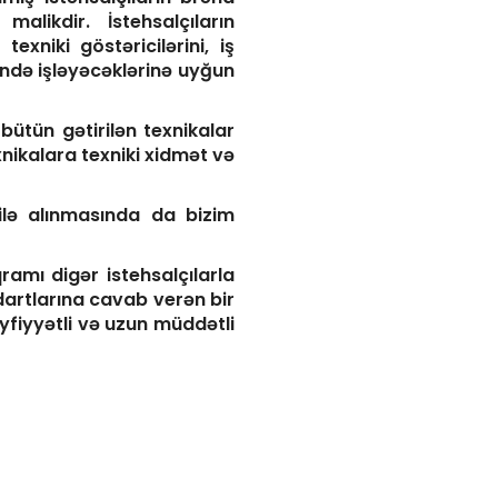
alikdir. İstehsalçıların
xniki göstəricilərini, iş
tində işləyəcəklərinə uyğun
ütün gətirilən texnikalar
xnikalara texniki xidmət və
lə alınmasında da bizim
amı digər istehsalçılarla
artlarına cavab verən bir
eyfiyyətli və uzun müddətli