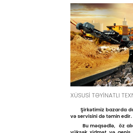
XÜSUSİ TƏYİNATLI TEX
Şirkətimiz bazarda dağ-m
və servisini də təmin edir.
Bu məqsədlə, öz alıcılar
yüksək xidmət və geniş ç