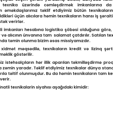
r texnika üzərində cəmləşdirmək imkanlarına da m
 əməkdaşlarımız təklif etdiyimiz bütün texnikaların te
dikləri üçün alıcılara həmin texnikaların hansı iş şərai
ək verirlər.
mkanları hesabına logistika şöbəsi olduğuna görə, b
ir və alıcının ünvanına tam salamat çatdırılır. Satılan te
xtında təmin olunma bizim əsas missiyamızdır.
t məqsədilə, texnikaların kredit və lizinq şərti
əklik göstərilir.
ehsalçıların hər illik aparılan təkmilləşdirmə proqr
zəmin yaradır. Təklif etdiyimiz texnikalar dünya stand
arıla təltif olunmuşdur. Bu da həmin texnikaların tam k
erir.
inatli texnikalarin siyahısı aşağıdakı kimidir: