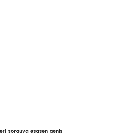
kləri sorguya əsasən geniş