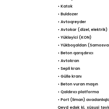
• Katok
• Buldozer
• Avtoqreyder
• Avtokar (dizel, elektrik)
• Yükləyici (KON)
• Yükboşaldan (Samosva
• Beton qarışdırıcı
• Avtokran
• Sepli kran
• Güllə kranı
• Beton vuran maşın
• Qaldırıcı platforma
• Port (liman) avadanlıqlar
Qeyd edək ki, xüsusi təyi