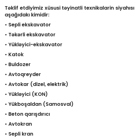
Təklif etdiyimiz xüsusi təyinatli texnikalarin siyahısı
aşağıdakı kimidir:
• Sepli ekskavator
• Təkərli ekskavator
• Yükləyici-ekskavator
• Katok
• Buldozer
• Avtoqreyder
• Avtokar (dizel, elektrik)
• Yükləyici (KON)
• Yükboşaldan (Samosval)
• Beton qarışdırıcı
• Avtokran
• Sepli kran