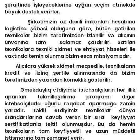
şəraitində işləyəcəklərinə uyğun seçim etməkdə
böyük dəstək verirlər.
Şirkətimizin öz daxili imkanları hesabına
logistika şöbəsi olduğuna görə, bütün gətirilən
texnikalar bizim tərəfimizdən izlənilir və alıcının
ünvanına tam salamat çatdırılır. Satılan
texnikalara texniki xidmət və ehtiyyat hissələri ilə
vaxtında təmin olunma bizim əsas missiyamızdır.
Alıcılara yüksək xidmət məqsədilə, texnikaların
kredit və lizinq şərtilə alınmasında da bizim
tərəfimizdən yaxından köməklik göstərilir.
Əməkdaşlıq etdiyimiz istehsalçıların hər illik
aparılan təkmilləşdirmə proqramı digər
istehsalçılarla uğurlu rəqabət aparmağa zəmin
yaradır. Təklif etdiyimiz texnikalar dünya
standartlarına cavab verən bir sıra keyfiyyət
sertifikatlarıla təltif olunmuşdur. Bu da həmin
texnikaların tam keyfiyyətli və uzun müddətli
istismarına tam zəmanət verir.