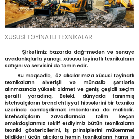
XÜSUSİ TƏYİNATLI TEXNİKALAR
Şirkətimiz bazarda dağ-mədən və sənaye
avadanlıqlarla yanaşı, xüsusu təyinatlı texnikaların
satışını və servisini də təmin edir.
Bu məqsədlə, öz alıcılarımıza xüsusi təyinatlı
texnikaların əlverişli və münasib şərtlərlə
alınmasında yüksək xidmət və geniş çeşidli seçim
şəraiti yaradırıq. Beləki, dünyada tanınmış
istehsalçıların brend ehtiyyat hissələrini bir texnika
üzərində cəmləşdirmək imkanlarına da malikdir.
İstehsalçıların zavodlarında təlim keçən
əməkdaşlarımız təklif etdiyimiz bütün texnikaların
texniki göstəricilərini, iş prinsiplərini mükəmməl
bildikləri üçün alıcılara həmin texnikaların hansı iş