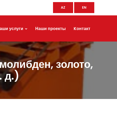
AZ
EN
аши услуги
Наши проекты
Kонтакт
молибден, золото,
 д.)