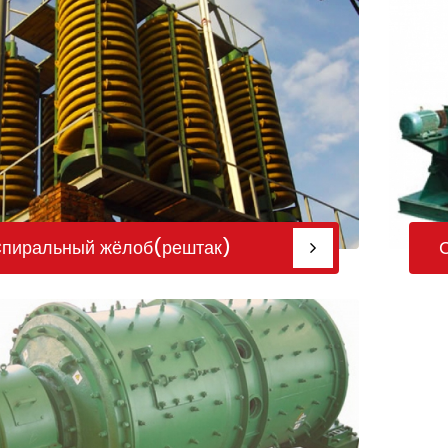
пиральный жёлоб(рештак)