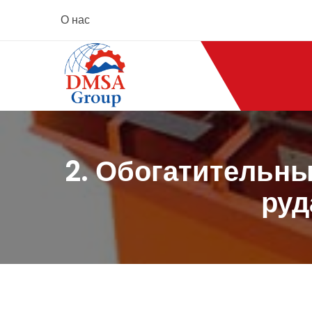
О нас
2. Обогатительны
руд