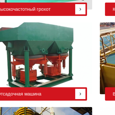
ысокочастотный грохот
тсадочная машина